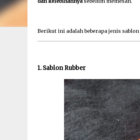
dan kelebihannya
sebelum memesan.
Berikut ini adalah beberapa jenis sablo
1. Sablon Rubber