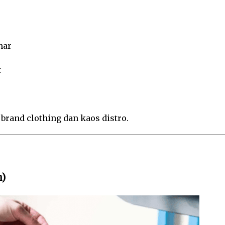
nar
t
 brand clothing dan kaos distro.
m)